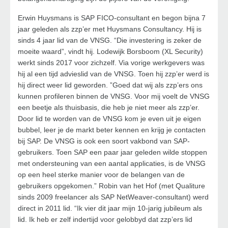
Erwin Huysmans is SAP FICO-consultant en begon bijna 7
jaar geleden als zzp’er met Huysmans Consultancy. Hij is
sinds 4 jaar lid van de VNSG. “Die investering is zeker de
moeite waard”, vindt hij. Lodewijk Borsboom (XL Security)
werkt sinds 2017 voor zichzelf. Via vorige werkgevers was
hij al een tijd advieslid van de VNSG. Toen hij zzp’er werd is
hij direct weer lid geworden. ”Goed dat wij als zzp’ers ons
kunnen profileren binnen de VNSG. Voor mij voelt de VNSG
een beetje als thuisbasis, die heb je niet meer als zzp’er.
Door lid te worden van de VNSG kom je even uit je eigen
bubbel, leer je de markt beter kennen en krijg je contacten
bij SAP. De VNSG is ook een soort vakbond van SAP-
gebruikers. Toen SAP een paar jaar geleden wilde stoppen
met ondersteuning van een aantal applicaties, is de VNSG
op een heel sterke manier voor de belangen van de
gebruikers opgekomen.” Robin van het Hof (met Qualiture
sinds 2009 freelancer als SAP NetWeaver-consultant) werd
direct in 2011 lid. “Ik vier dit jaar mijn 10-jarig jubileum als
lid. Ik heb er zelf indertijd voor gelobbyd dat zzp’ers lid