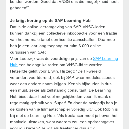
konden worden. Goed dat VNSG ons die mogelijkheid heeft
geboden!”
Je krijgt korting op de SAP Learning Hub
Dat is de online leeromgeving van SAP. VNSG-leden
kunnen dankzij een collectieve inkoopactie voor een fractie
van het normale tarief een licentie aanschaffen. Daarmee
heb je een jaar lang toegang tot ruim 6.000 online
cursussen van SAP.
Voor Lodewijk was de voordelige prijs van de
SAP Learning
Hub
een belangrijke reden om VNSG-lid te worden.
Hetzelfde geldt voor Erwin. Hij zegt: “De IT-wereld
verandert voortdurend, ook bij SAP, waar modules steeds
weer een andere naam krijgen. Kennis bijhouden is dus
een must, zeker als zelfstandig consultant. De Learning
Hub biedt daar heel veel mogelijkheden voor. Ik maak er
regelmatig gebruik van. Super! En door de actieprijs heb je
de kosten van je lidmaatschap er volledig uit.” Ook Robin is
blij met de Learning Hub. “Als freelancer moet je boven het
maaiveld uitsteken, want waarom zou een opdrachtgever
voor jou kiezen? Je wilt als freelancer dus altijd