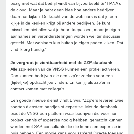
bezig met wat dat bedrijf vindt van bijvoorbeeld S/4HANA of
de cloud. Maar je hebt geen idee hoe andere bedrijven
daarnaar kijken. De kracht van de webinars is dat je een
kijkje in de keuken krijgt bij andere bedrijven. Je kunt
misschien niet alles wat je hoort toepassen, maar je eigen
aannames en veronderstellingen worden wel ter discussie
gesteld. Met webinars kun buiten je eigen paden kijken. Dat
vind ik erg handig.”
Je vergroot je zichtbaarheid met de ZZP-databank
Alle zzp-leden van de VNSG kunnen een profiel activeren.
Dan kunnen bedrijven die een zzp’er zoeken voor een
(tijdelijke) opdracht jou vinden. En kun jij als zzp’er in
contact komen met collega’s.
Een goede nieuwe dienst vindt Erwin. “Zzp’ers leveren twee
soorten diensten: handjes of expertise. Met de databank
biedt de VNSG een platform waar bedrijven die voor hun
project kennis of expertise nodig hebben, gematcht kunnen
worden met SAP-consultants die die kennis en expertise in
huis hebben. Een mooie kans voor zzp’ers! Directe toegang