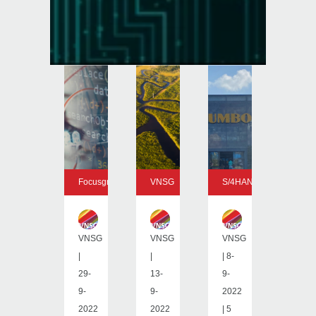
Focusgroepen
VNSG
S/4HANA
VNSG
VNSG
VNSG
|
|
| 8-
29-
13-
9-
9-
9-
2022
2022
2022
| 5