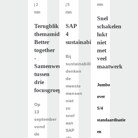
| 2
| 5
min
min
min
Snel
Terugblik
SAP
schakelen
themamiddag
4
lukt
Better
sustainability
niet
together
met
Bij
-
veel
sustainability
Samenwerking
maatwerk
denken
tussen
de
drie
Jumbo
meeste
focusgroepen
mensen
over
niet
Op
zo
S/4
13
snel
september
standaardisatie
aan
vond
SAP
en
de
als